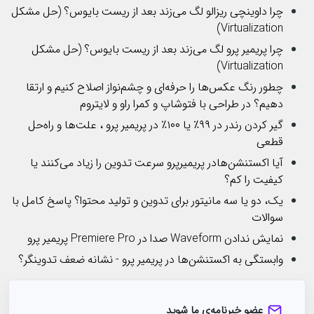
چرا داوینچی ریزالو لگ می‌زند بعد از ریست بایوس؟ (حل مشکل
Virtualization)
چرا پریمیر پرو لگ می‌زند بعد از ریست بایوس؟ (حل مشکل
Virtualization)
چطور رنگ عکس‌ها را حرفه‌ای و چشم‌نواز اصلاح کنیم و ارتقا
دهیم؟ در طراحی با فتوشاپ و کمرا راو و لایتروم
گیر کردن رندر در ۹۹٪ یا ۱۰۰٪ در پریمیر پرو ، علت‌ها و راه‌حل
قطعی
آیا اکستنشن‌هادر پریمیرپرو سرعت تدوین را زیاد می‌کنند یا
کیفیت را کم؟
یک، دو یا سه مانیتور برای تدوین و تولید محتوا؟ پاسخ کامل با
سوالات
نمایش ندادن Waveform صدا در Premiere Pro پریمیر پرو
وابستگی به اکستنشن‌ها در پریمیر پرو - نشانه ضعف تدوینگر؟
عضو خبرنامه‌ی ما شوید