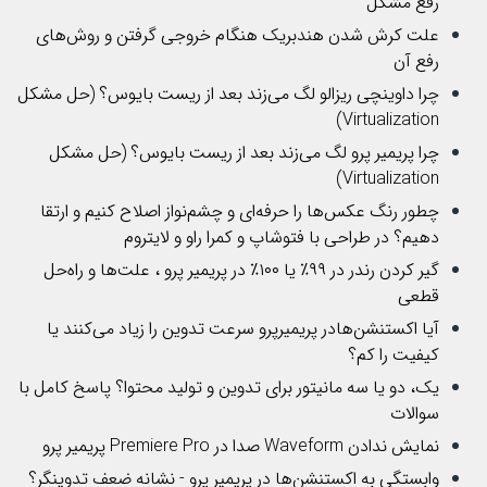
رفع مشکل
علت کرش شدن هندبریک هنگام خروجی گرفتن و روش‌های
رفع آن
چرا داوینچی ریزالو لگ می‌زند بعد از ریست بایوس؟ (حل مشکل
Virtualization)
چرا پریمیر پرو لگ می‌زند بعد از ریست بایوس؟ (حل مشکل
Virtualization)
چطور رنگ عکس‌ها را حرفه‌ای و چشم‌نواز اصلاح کنیم و ارتقا
دهیم؟ در طراحی با فتوشاپ و کمرا راو و لایتروم
گیر کردن رندر در ۹۹٪ یا ۱۰۰٪ در پریمیر پرو ، علت‌ها و راه‌حل
قطعی
آیا اکستنشن‌هادر پریمیرپرو سرعت تدوین را زیاد می‌کنند یا
کیفیت را کم؟
یک، دو یا سه مانیتور برای تدوین و تولید محتوا؟ پاسخ کامل با
سوالات
نمایش ندادن Waveform صدا در Premiere Pro پریمیر پرو
وابستگی به اکستنشن‌ها در پریمیر پرو - نشانه ضعف تدوینگر؟