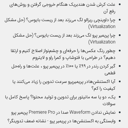
علت کرش شدن هندبریک هنگام خروجی گرفتن و روش‌های
رفع آن
چرا داوینچی ریزالو لگ می‌زند بعد از ریست بایوس؟ (حل مشکل
Virtualization)
چرا پریمیر پرو لگ می‌زند بعد از ریست بایوس؟ (حل مشکل
Virtualization)
چطور رنگ عکس‌ها را حرفه‌ای و چشم‌نواز اصلاح کنیم و ارتقا
دهیم؟ در طراحی با فتوشاپ و کمرا راو و لایتروم
گیر کردن رندر در ۹۹٪ یا ۱۰۰٪ در پریمیر پرو ، علت‌ها و راه‌حل
قطعی
آیا اکستنشن‌هادر پریمیرپرو سرعت تدوین را زیاد می‌کنند یا
کیفیت را کم؟
یک، دو یا سه مانیتور برای تدوین و تولید محتوا؟ پاسخ کامل با
سوالات
نمایش ندادن Waveform صدا در Premiere Pro پریمیر پرو
وابستگی به اکستنشن‌ها در پریمیر پرو - نشانه ضعف تدوینگر؟