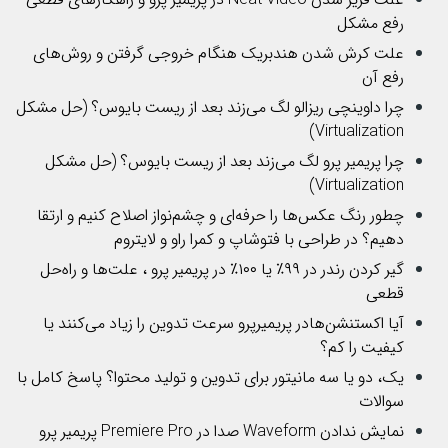
رفع مشکل
علت کرش شدن هندبریک هنگام خروجی گرفتن و روش‌های
رفع آن
چرا داوینچی ریزالو لگ می‌زند بعد از ریست بایوس؟ (حل مشکل
Virtualization)
چرا پریمیر پرو لگ می‌زند بعد از ریست بایوس؟ (حل مشکل
Virtualization)
چطور رنگ عکس‌ها را حرفه‌ای و چشم‌نواز اصلاح کنیم و ارتقا
دهیم؟ در طراحی با فتوشاپ و کمرا راو و لایتروم
گیر کردن رندر در ۹۹٪ یا ۱۰۰٪ در پریمیر پرو ، علت‌ها و راه‌حل
قطعی
آیا اکستنشن‌هادر پریمیرپرو سرعت تدوین را زیاد می‌کنند یا
کیفیت را کم؟
یک، دو یا سه مانیتور برای تدوین و تولید محتوا؟ پاسخ کامل با
سوالات
نمایش ندادن Waveform صدا در Premiere Pro پریمیر پرو