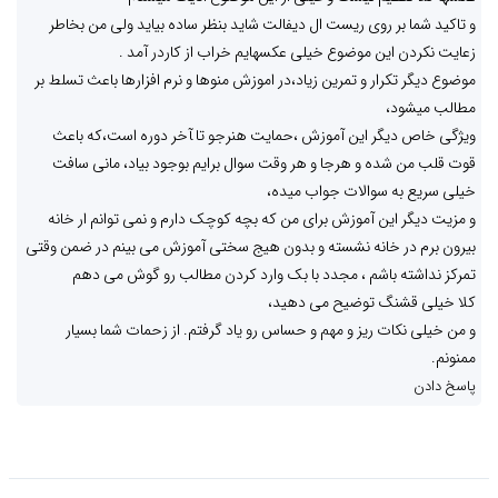
و تاکید شما بر روی ریست ال دیفالت شاید بنظر ساده بیاید ولی من بخاطر
زعایت نکردن این موضوع خیلی عکسهایم خراب از کاردر آمد .
موضوع دیگر تکرار و تمرین زیاد،در اموزش منوها و نرم افزارها باعث تسلط بر
مطالب میشود،
ویژگی خاص دیگر این آموزش ،حمایت هنرجو تا ‍‍‍آخر دوره است،که باعث
قوت قلب من شده و هرجا و هر وقت سوال برایم بوجود بیاد، مانی سافت
خیلی سریع به سوالات جواب میده،
و مزیت دیگر این آموزش برای من که بچه کوچک دارم و نمی توانم ار خانه
بیرون برم در خانه نشسته و بدون هیج سختی آموزش می بینم در ضمن وقتی
تمرکز نداشته باشم ، مجدد با بک وارد کردن مطالب رو گوش می دهم
کلا خیلی قشنگ توضیح می دهید،
و من خیلی نکات ریز و مهم و حساس رو یاد گرفتم. از زحمات شما بسیار
ممنونم.
پاسخ دادن