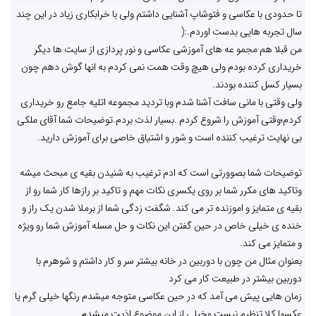
تا حدودی با عکاسی و فتوشاپ آشنایی داشتم ولی با خرابکاری زیاد در این چند
سال تجربه هایی بدست اوردم.:(
من قبلا هم مجمو عه های آموزشی عکاسی و نور پردازی از سایت ها دیگر
خریداری کرده بودم ولی هیچ وقت همت نمی کردم به انها گوش دهم چون
بسیار کسل کننده بودند.
ولی وقتی با مانی سافت آشنا شدم وبا تردید مجموعه اتلیه جامع رو خریداری
کردم؛وقتی آموزش را شروع کردم .بسیار لذت بردم.توضیحات شما آقای ملکی
بی نهایت ترغیب کننده است و شور و اشتیاق خاصی برای آموزش دارید.
توضیحات شما بصوورتی است که ادم ترغیب به شنیدن بقیه ی مبحث میشه
وتاکید های مکرر شما بر روی یکسری نکات مهم و تاکید بر رازها کار شما رو از
بقیه ی متمایز و اموزنده تر می کند. شگفت زدگی شما از برملا شدن یک راز و
خنده ی خیلی خاص در حین گفتن این نکات و حل مسله آموزش شما رو ویژه
و متمایز می کند.
بعنوان مثال من چون با دوربین در خانه بیشتر سر و کار داشتم و شوهرم با
دوربین بیشتر در طبیعت کار می کرد
زمان هایی پیش می آمد که در حین عکاسی متوجه میشدم رنگها خیلی گرم یا
عکسها کلا تنظیم نیست وخیلی از این موضوع اذیت میشدم