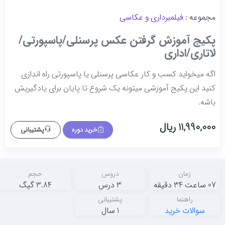
fulls
مجموعه :
فیلمبرداری و عکاسی
پکیج آموزش گرفتن عکس پرسنلی/پاسپورتی/
لاتاری/اداری
اگه میخواید کسب و کار عکاسی پرسنلی یا پاسپورتی راه اندازی
کنید این پکیج آموزشی میتونه یک شروع تا پایان برای یادگیریش
باشه.
11,990,000 ریال
خرید دوره
پشتیبانی
زمان
دروس
حجم
07 ساعت 34 دقیقه
3 درس
3.84 گیگ
راهنما
پشتیبانی
سوالات خرید
1 سال