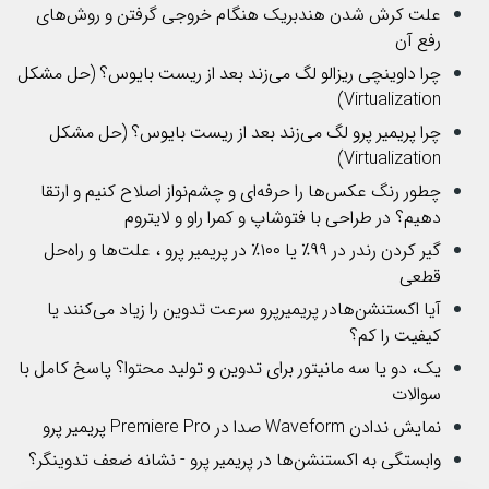
علت کرش شدن هندبریک هنگام خروجی گرفتن و روش‌های
رفع آن
چرا داوینچی ریزالو لگ می‌زند بعد از ریست بایوس؟ (حل مشکل
Virtualization)
چرا پریمیر پرو لگ می‌زند بعد از ریست بایوس؟ (حل مشکل
Virtualization)
چطور رنگ عکس‌ها را حرفه‌ای و چشم‌نواز اصلاح کنیم و ارتقا
دهیم؟ در طراحی با فتوشاپ و کمرا راو و لایتروم
گیر کردن رندر در ۹۹٪ یا ۱۰۰٪ در پریمیر پرو ، علت‌ها و راه‌حل
قطعی
آیا اکستنشن‌هادر پریمیرپرو سرعت تدوین را زیاد می‌کنند یا
کیفیت را کم؟
یک، دو یا سه مانیتور برای تدوین و تولید محتوا؟ پاسخ کامل با
سوالات
نمایش ندادن Waveform صدا در Premiere Pro پریمیر پرو
وابستگی به اکستنشن‌ها در پریمیر پرو - نشانه ضعف تدوینگر؟