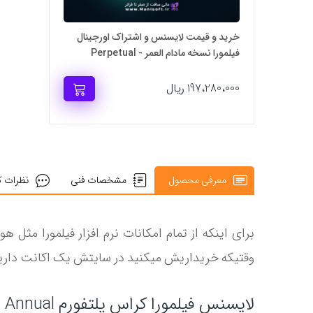
خرید و قیمت لایسنس و اشتراک اورجینال
فیلمورا نسخه مادام العمر - Perpetual
197،280،000 ریال
معرفی محصول
مشخصات فنی
نظرات کا
برای اینکه از تمام امکانات نرم افزار فیلمورا مث
وقتیکه خریداریش میکنید در سایتش یک اکانت دارید 
لایسنس فیلمورا کراس پلتفورم Cross platform - Annual چیه؟