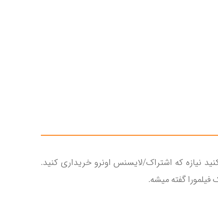
نید نیازه که اشتراک/لایسنس اونرو خریداری کنید.
فیلمورا گفته میشه.