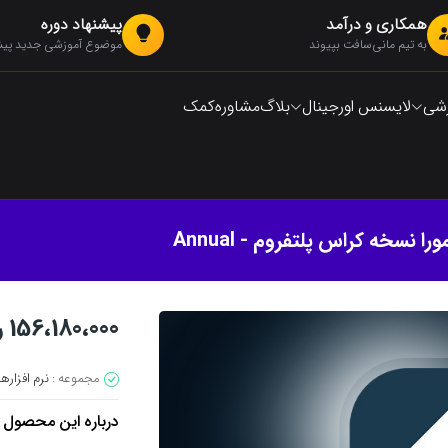
همکاری و درآمد
پیشنهاد دوره
به تیم مانی‌سافت بپیوند
موضوع آموزشی جدید پیشن
زشی
لایسنس اورجینال
بلاگ
مشاوره
کمک
نسخه کراس پلتفروم - Annual
156،180،000 ریال
مجموعه :
نرم افزاره
درباره این محصول