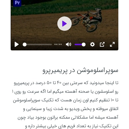
P
l
00:00
P
M
S
P
E
l
u
e
I
n
a
a
t
t
P
t
سوپراسلوموشن در پریمیرپرو
y
y
e
t
e
i
r
تا اینجا میدونید که سرعتی بین 40 تا 50 درصد در پریمیرپرو
n
f
رو اسلومشون یا صحنه آهسته میگیم اما اگه سرعت رو روی 1
g
u
تا 10 تنظیم کنیم اون زمان هست که تکنیک سوپراسلوموشن
s
l
اتفاق میوفته و پخش ویدیو به شدت زیبا و سینمایی و
l
آهسته میشه اما مشکلاتی ممکنه براتون بوجود بیاد چون
s
این تکنیک نیاز به تعداد فریم های خیلی بیشتر داره و
c