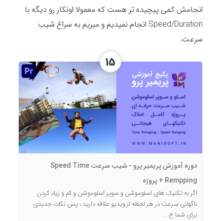
انجامش کمی پیچیده تر هست که معمولا اونکار رو دیگه با
r
Speed/Duration انجام نمیدیم و میریم به سراغ شیب
e
سرعت.
e
n
15
دوره آموزش پریمیر پرو - شیب سرعت Speed Time
Rempping + پروژه
اگر به تکنیک های اسلوموشن و سوپر اسلوموشن و کم و زیاد کردن
ناگهانی سرعت در هر لحظه از ویدیو علاقه دارید ، پس نکات جدیدی
برای شما خ ...