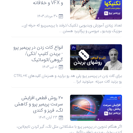
و VFX و خلاقانه
30 مرداد،1403
تعداد زیادی آموزش ویدیویی تکنیک/ترفند با پریمیرپرو که حرفه‌ ای ٬
موزیک ویدیو ٬ عروسی و پرکاربرد هستن ...
انواع کات زدن در پریمیر پرو
- بریدن کلیپ /تکی/
گروهی/اتوماتیک
01 تیر،1403
برای کات زدن در پریمیر پرو پلی هد رو بزارید و همزمان کلیدهای CTRL+K
رو بزنید کات میزنه. میتونید ابزا ...
۲۰ روش قطعی افزایش
سرعت پریمیر پرو و کاهش
لگ، فریز و کندی
23 آبان،1404
اگر هنگام تدوین در پریمیر پرو با مشکلاتی مثل لگ، گیر کردن تایم‌لاین،
کندی پخش ویدیو، توقف ناگهانی بر ...