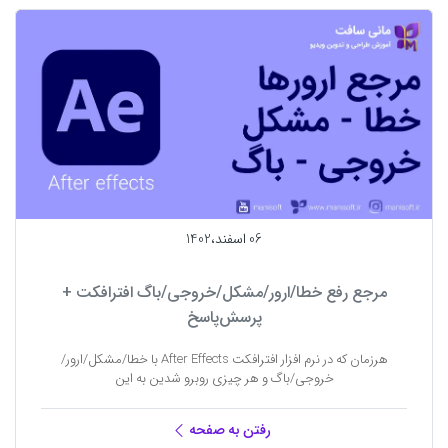
06 اسفند،1402
مرجع رفع خطا/ارور/مشکل/خروجی/باگ افترافکت +
پرسش‌پاسخ
هرزمان که در نرم افزار افترافکت After Effects با خطا/مشکل/ارور/
خروجی/باگ و هر چیزی روبرو شدین به این
رفتن به صفحه