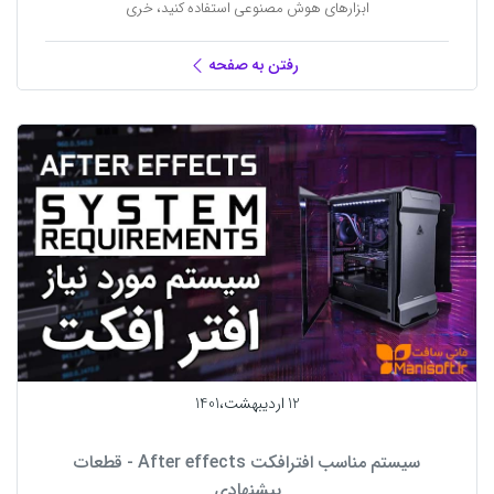
ابزارهای هوش مصنوعی استفاده کنید، خری
رفتن به صفحه
12 ارديبهشت،1401
سیستم مناسب افترافکت After effects - قطعات
پیشنهادی