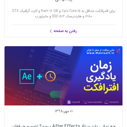
برای افترافکت حداقل به Cpu Core I5 و Ram 16 GB و کارت گرافیک GTX
1650 و هارددیسک SSD 512 و مانیتور ب
رفتن به صفحه
01 مهر،1398
چه زمانی باید سراغ After Effects برویم؟ تصمیم حرفه‌ای