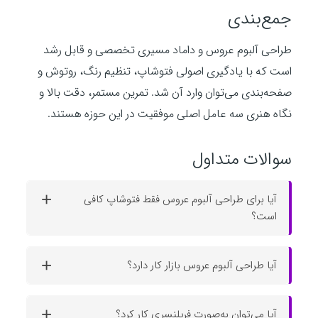
e
l
u
e
I
n
a
جمع‌بندی
n
a
t
t
P
t
y
y
e
t
e
طراحی آلبوم عروس و داماد مسیری تخصصی و قابل رشد
i
r
است که با یادگیری اصولی فتوشاپ، تنظیم رنگ، روتوش و
n
f
صفحه‌بندی می‌توان وارد آن شد. تمرین مستمر، دقت بالا و
g
u
نگاه هنری سه عامل اصلی موفقیت در این حوزه هستند.
s
l
l
سوالات متداول
s
c
r
آیا برای طراحی آلبوم عروس فقط فتوشاپ کافی
e
است؟
e
n
آیا طراحی آلبوم عروس بازار کار دارد؟
آیا می‌توان به‌صورت فریلنسری کار کرد؟