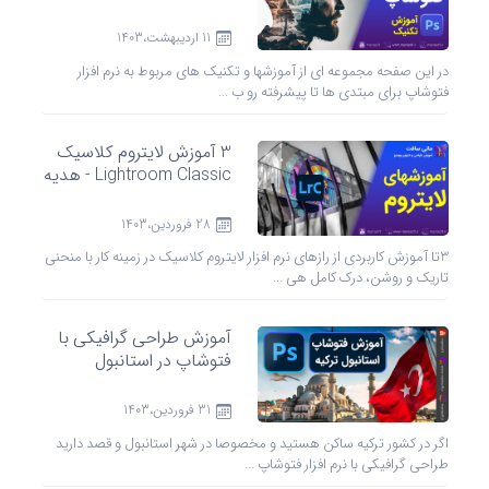
11 ارديبهشت،1403
در این صفحه مجموعه ای از آموزشها و تکنیک های مربوط به نرم افزار
فتوشاپ برای مبتدی ها تا پیشرفته رو ب ...
3 آموزش لایتروم کلاسیک
Lightroom Classic - هدیه
28 فروردين،1403
3تا آموزش کاربردی از رازهای نرم افزار لایتروم کلاسیک در زمینه کار با منحنی
تاریک و روشن، درک کامل هی ...
آموزش طراحی گرافیکی با
فتوشاپ در استانبول
31 فروردين،1403
اگر در کشور ترکیه ساکن هستید و مخصوصا در شهر استانبول و قصد دارید
طراحی گرافیکی با نرم افزار فتوشاپ ...