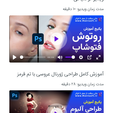
مدت زمان ویدیو: 10 دقیقه
P
l
00:00
P
M
S
P
E
l
u
e
I
n
a
آموزش کامل طراحی ژورنال عروسی با تم قرمز
a
t
t
P
t
y
y
e
t
e
مدت زمان ویدیو: 28 دقیقه
i
r
n
f
g
u
s
l