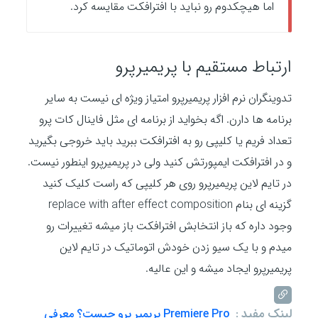
اما هیچکدوم رو نباید با افترافکت مقایسه کرد.
ارتباط مستقیم با پریمیرپرو
تدوینگران نرم افزار پریمیرپرو امتیاز ویژه ای نیست به سایر
برنامه ها دارن. اگه بخواید از برنامه ای مثل فاینال کات پرو
تعداد فریم یا کلیپی رو به افترافکت ببرید باید خروجی بگیرید
و در افترافکت ایمپورتش کنید ولی در پریمیرپرو اینطور نیست.
در تایم لاین پریمیرپرو روی هر کلیپی که راست کلیک کنید
گزینه ای بنام replace with after effect composition
وجود داره که باز انتخابش افترافکت باز میشه تغییرات رو
میدم و با یک سیو زدن خودش اتوماتیک در تایم لاین
پریمیرپرو ایجاد میشه و این عالیه.
لینک مفید :
Premiere Pro پریمیر پرو چیست؟ معرفی