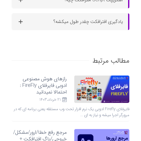
یادگیری افترافکت چقدر طول میکشه؟
مطالب مرتبط
رازهای هوش مصنوعی
ادوبی فایرفلای FireFly :
احتمالا نمیدانید
21 خرداد،1403
فایرفلای Firefly ادوبی یک نرم افزار تحت وب مستقله یعنی برنامه ای که در
مرورگر اجرا میشه و نیاز به ای ...
مرجع رفع خطا/ارور/مشکل/
خروجی/باگ افترافکت +