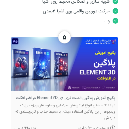
شبیه سازی و انعکاس محیط روی اشیا
n
حرکت دوربین واقعی روی اشیا 3بعدی
و...
5
پکیج آموزش پلاگین المنت تری دی Element3D در افتر افکت
در 99% ساختن انواع اینتروهای سینمایی و جلوه های ویژه موزیک
ویدیوها از این پلاگین استفاده میشه. با محیط جذاب و کاربرپسندی که
داره ش ...
11 ساعت و 54 دقیقه
8,990,000 ریال