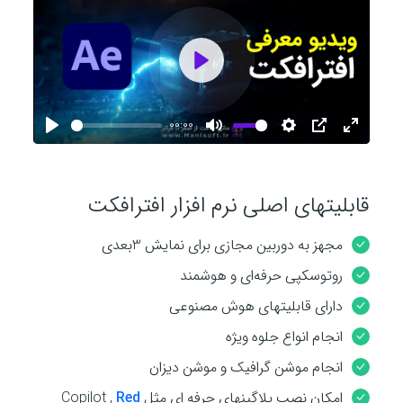
P
l
00:00
P
M
S
P
E
l
u
e
I
n
a
a
t
t
P
t
قابلیتهای اصلی نرم افزار افترافکت
y
y
e
t
e
i
r
مجهز به دوربین مجازی برای نمایش 3بعدی
n
f
روتوسکپی حرفه‌ای و هوشمند
g
u
دارای قابلیتهای هوش مصنوعی
s
l
انجام انواع جلوه ویژه
l
s
انجام موشن گرافیک و موشن دیزان
c
امکان نصب پلاگینهای حرفه ای مثل Copilot ,
Red