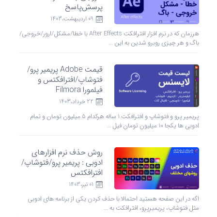
پرسش‌پاسخ
09 ارديبهشت،1403
هرزمان که در نرم افزار افترافکت After Effects با خطا/مشکل/ارور/خروجی/
باگ و هر چیزی روبرو شدین به این ...
قیمت Adobe پریمیر پرو/
فتوشاپ/افترافکتس و
فیلمورا Filmora
22 خرداد،1403
پریمیر پرو و فتوشاپ و افترافکت 1 ساله هرکدام 5 میلیون تومان و تمام
ادوبی ها یکجا 10 میلیون تومان فیل ...
روش حذف نرم‌ افزارهای
ادوبی : پریمیر پرو/فتوشاپ/
افترافکتس
01 تیر،1403
اگه در این صفحه هستید احتمالا با حذف کردن یکی از برنامه های ادوبی
مثل فتوشاپ، پریمیرپرو، افترافکت به ...