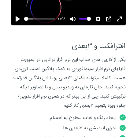
l
00:18
a
P
M
S
P
E
l
u
e
I
n
y
a
t
t
P
t
افترافکت و 3بعدی
y
e
t
e
i
r
یکی از کاریی های جذاب این نرم افزار توانایی در ایمپورت
n
f
فایلهای نرم افزار سینمافوردی به کمک پلاگین المنت تری‌دی
g
u
هست. کاملا میتونید فضای 3بعدی رو با این پلاگین قدرتمند
s
l
تجربه کنید. جان تازه ای به ویدیو بدین و با تصاویر دیگه
l
ترکیبش کنید. چی از این بهتر که در همون نرم افزار تدوین/
s
جلوه ویژه بتونیم 3بعدی کار کنیم.
c
r
ایجاد رنگ و لعاب سطوح به اجسام
e
اجرای انیمیشن به 3بعدی ها
e