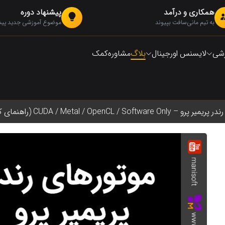
همکاری و درآمد
پیشنهاد دوره
به تیم مانی‌سافت بپیوند
موضوع آموزشی جدید پیشن
زشی
لایسنس اورجینال
بلاگ
مشاوره
کمک
رو – CUDA / Metal / OpenCL / Software Only (راهنمای کامل)