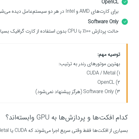
OpenCL
برای کارت‌های AMD و Intel در هر دو سیستم‌عامل دیده می‌شود کندتر از CUDA و Metal
Software Only
حالت پردازش 100٪ با CPU بدون استفاده از کارت گرافیک بسیار بسیار کند فقط در مواقع اضطراری توصیه می‌شود
توصیه مهم:
بهترین موتورهای رندر به ترتیب:
۱) CUDA / Metal
۲) OpenCL
۳) Software Only (هرگز پیشنهاد نمی‌شود)
کدام افکت‌ها و پردازش‌ها به GPU وابسته‌اند؟
بسیاری از افکت‌ها فقط وقتی سریع اجرا می‌شوند که CUDA یا Metal فعال باشد. مهم‌ترین آن‌ها: