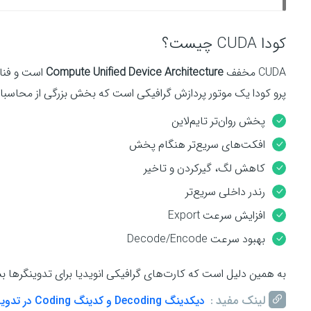
کودا CUDA چیست؟
CUDA مخفف
Compute Unified Device Architecture
است و فن
پرو کودا یک موتور پردازش گرافیکی است که بخش بزرگی از محاسبات سنگین را از CPU گرفته و به PU
پخش روان‌تر تایم‌لاین
افکت‌های سریع‌تر هنگام پخش
کاهش لگ، گیرکردن و تاخیر
رندر داخلی سریع‌تر
افزایش سرعت Export
بهبود سرعت Decode/Encode
به همین دلیل است که کارت‌های گرافیکی انویدیا برای تدوینگرها 
لینک مفید :
دیکدینگ Decoding و کدینگ Coding در تدوین فیلم چیست؟