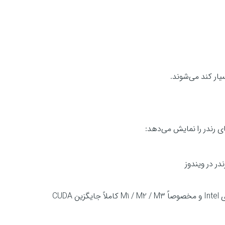
ی رندر را نمایش می‌دهد:
فقط روی سیستم‌های اپل (macOS) بهترین گزینه برای مک‌های Intel و مخصوصاً M1 / M2 / M3 کاملاً جایگزین CUDA