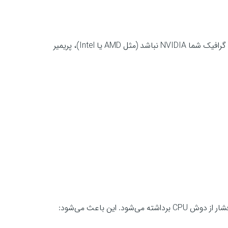
CUDA فقط روی کارت‌های گرافیک NVIDIA فعال می‌شود. اگر کارت گرافیک شما NVIDIA نباشد (مثل AMD یا Intel)، پریمیر
 این باعث می‌شود: