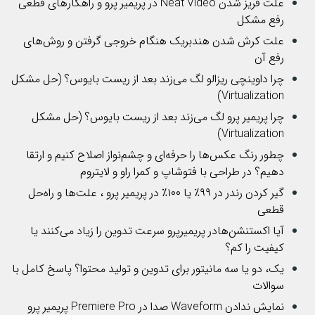
علت فریز شدن Neat Video در پریمیر پرو و راهکارهای قطعی
رفع مشکل
علت کرش شدن هندبریک هنگام خروجی گرفتن و روش‌های
رفع آن
چرا داوینچی ریزالو لگ می‌زند بعد از ریست بایوس؟ (حل مشکل
Virtualization)
چرا پریمیر پرو لگ می‌زند بعد از ریست بایوس؟ (حل مشکل
Virtualization)
چطور رنگ عکس‌ها را حرفه‌ای و چشم‌نواز اصلاح کنیم و ارتقا
دهیم؟ در طراحی با فتوشاپ و کمرا راو و لایتروم
گیر کردن رندر در ۹۹٪ یا ۱۰۰٪ در پریمیر پرو ، علت‌ها و راه‌حل
قطعی
آیا اکستنشن‌هادر پریمیرپرو سرعت تدوین را زیاد می‌کنند یا
کیفیت را کم؟
یک، دو یا سه مانیتور برای تدوین و تولید محتوا؟ پاسخ کامل با
سوالات
نمایش ندادن Waveform صدا در Premiere Pro پریمیر پرو