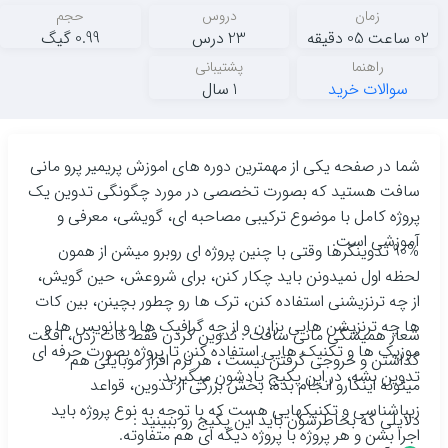
زمان
دروس
حجم
02 ساعت 05 دقیقه
23 درس
0.99 گیگ
راهنما
پشتیبانی
سوالات خرید
1 سال
شما در صفحه یکی از مهمترین دوره های اموزش پریمیر پرو مانی
سافت هستید که بصورت تخصصی در مورد چگونگی تدوین یک
پروژه کامل با موضوع ترکیبی مصاحبه ای، گویشی، معرفی و
آموزشی است.
90% تدوینگرها وقتی با چنین پروژه ای روبرو میشن از همون
لحظه اول نمیدونن باید چکار کنن، برای شروعش، حین گویش،
از چه ترنزیشنی استفاده کنن، ترک ها رو چطور بچینن، بین کات
ها چه ترنزیشن هایی بزارن و از چه گرافیک ها و پانویس ها و
شعار همیشگی مانی سافت : تدوین کردن فقط کات زدن، افکت
موزیک ها و تکنیک هایی استفاده کنن تا پروژه بصورت حرفه ای
گذاشتن و خروجی گرفتن نیست ، هر نرم افزار موبایلی هم
تدوین بشه، در این پکیج یادشون میگیرید.
میتونه اینکارو انجام بده، بخش بزرگی از تدوین، قواعد
زیباشناسی و تکنیکهایی هست که با توجه به نوع پروژه باید
دلایلی که بخاطرشون باید این پکیج رو ببینید :
اجرا بشن و هر پروژه با پروژه دیگه ای هم متفاوته.