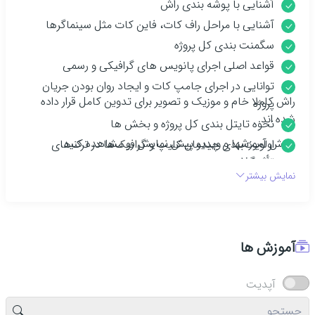
آشنایی با پوشه بندی راش
آشنایی با مراحل راف کات، فاین کات مثل سینماگرها
سگمنت بندی کل پروژه
قواعد اصلی اجرای پانویس های گرافیکی و رسمی
توانایی در اجرای جامپ کات و ایجاد روان بودن جریان
راش کاملا خام و موزیک و تصویر برای تدوین کامل قرار داده
پروژه
شده اند.
نحوه تایتل بندی کل پروژه و بخش ها
بخش آموزشها و ویدیو پیش نمایش رو مشاهده کنید.
اولویت‌بندی چیدمان کلیپ و گرافیک‌ها در ترک‌های
تأثیرگذار
نمایش بیشتر
آشنایی با چیدمات Track های اصلی
کنترل و یکنواخت نمودن تمام گویش‌ها
استفاده از گرافیک‌های هشداری و اعلام‌کننده در حین تریم
تولید نمودار‌های گرافیکی و مفهومی به همراه موشن
آموزش ها
مدیریت عناوین ترک‌های ویدیویی
آپدیت
نحوه اجرای موشن گرافیک مفهومی نمودار افزایش و کاهش
قواعد تولید چک لیست گرافیکی و استفاده از موشن