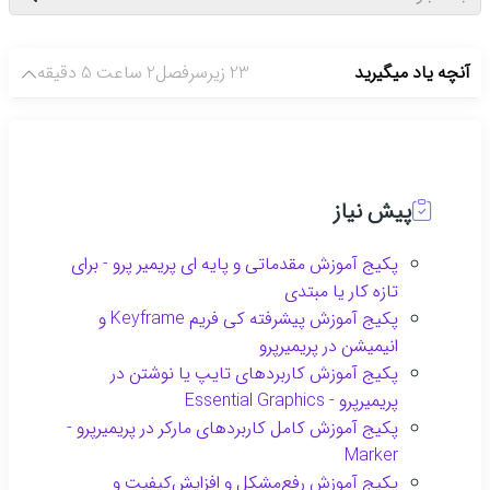
گروهی
مرور سکانس‌ها برای پیدا کردن مشکلات و درج مجدد
عناوین
آنچه یاد میگیرید
23 زیرسرفصل
2 ساعت 5 دقیقه
نکاتی در خصوص تمیز نمودن صدای گویش
تکنیک‌های هوشمندسازی موزیک زمینه با گویش و عناوین
موضوعی
مرور مراحل تدوین پروژه و شناخت مرحله اصلاح رنگ
پیش نیاز
اهمیت و نحوه اجرای اینترو و اوترو در تدوین
بهترین خروجی نهایی و کاهش حجم تا 10 برابر کمتر
پکیج آموزش مقدماتی و پایه ای پریمیر پرو - برای
تازه کار یا مبتدی
پکیج آموزش پیشرفته کی فریم Keyframe و
انیمیشن در پریمیرپرو
پکیج آموزش کاربردهای تایپ یا نوشتن در
پریمیرپرو - Essential Graphics
پکیج آموزش کامل کاربردهای مارکر در پریمیرپرو -
Marker
پکیج آموزش رفع‌مشکل و افزایش‌کیفیت و