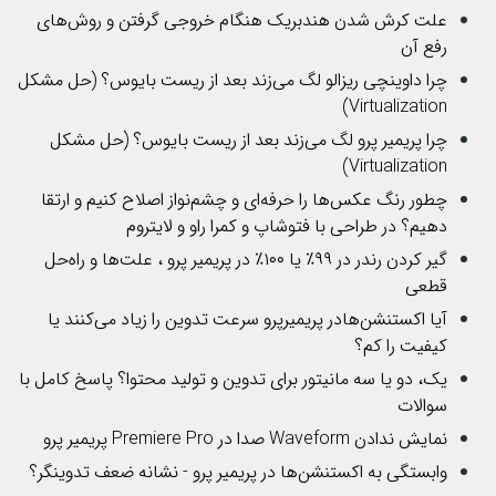
علت کرش شدن هندبریک هنگام خروجی گرفتن و روش‌های
رفع آن
چرا داوینچی ریزالو لگ می‌زند بعد از ریست بایوس؟ (حل مشکل
Virtualization)
چرا پریمیر پرو لگ می‌زند بعد از ریست بایوس؟ (حل مشکل
Virtualization)
چطور رنگ عکس‌ها را حرفه‌ای و چشم‌نواز اصلاح کنیم و ارتقا
دهیم؟ در طراحی با فتوشاپ و کمرا راو و لایتروم
گیر کردن رندر در ۹۹٪ یا ۱۰۰٪ در پریمیر پرو ، علت‌ها و راه‌حل
قطعی
آیا اکستنشن‌هادر پریمیرپرو سرعت تدوین را زیاد می‌کنند یا
کیفیت را کم؟
یک، دو یا سه مانیتور برای تدوین و تولید محتوا؟ پاسخ کامل با
سوالات
نمایش ندادن Waveform صدا در Premiere Pro پریمیر پرو
وابستگی به اکستنشن‌ها در پریمیر پرو - نشانه ضعف تدوینگر؟