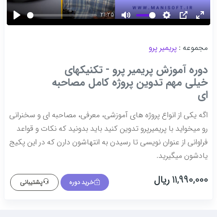
21:25
Play
Mute
Settings
PIP
Ente
fulls
مجموعه :
پریمیر پرو
دوره آموزش پریمیر پرو - تکنیکهای
خیلی مهم تدوین پروژه کامل مصاحبه
ای
اگه یکی از انواع پروژه های آموزشی، معرفی، مصاحبه ای و سخنرانی
رو میخواید با پریمیرپرو تدوین کنید باید بدونید که نکات و قواعد
فراوانی از عنوان نویسی تا رسیدن به انتهاشون دارن که در این پکیج
یادشون میگیرید.
11,990,000 ریال
خرید دوره
پشتیبانی