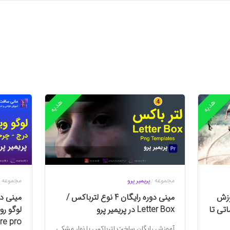
هدیه
هدیه
مجموعه :
پریمیر پرو
مجموعه 
یقه آموزش
مینی دوره رایگان 4 نوع لترباکس /
Premie: مقدماتی تا
Letter Box در پریمیر پرو
لوگو رو
re pro
آموزش رایگان ساخت لترباکس یا نوار مشکی