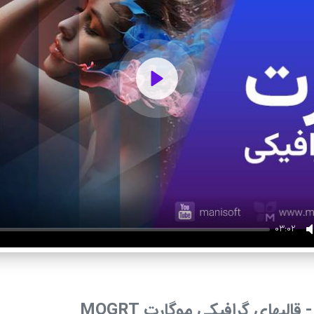
Play
03:02
قالبهای گرافیکی موگارت MOGRT