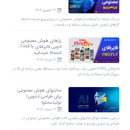
26 شهریور،1404
در یک جمله، با استفاده از هوش مصنوعی در پریمیرپرو سرعت انجام
کارهای تدوین خیلی بیشتر میشه و در قسمت ...
رازهای هوش مصنوعی
ادوبی فایرفلای FireFly :
احتمالا نمیدانید
21 خرداد،1403
فایرفلای Firefly ادوبی یک نرم افزار تحت وب مستقله یعنی برنامه ای که در
مرورگر اجرا میشه و نیاز به ای ...
سایتهای هوش مصنوعی
برای طراحی/تدوین/
تولید‌محتوا
09 اسفند،1404
در این صفحه انواع سایتهای مفیدی که با هوش مصنوعی میتونن در
طراحی و تدوین ویدیو و تولید محتوا کمک کنن ...