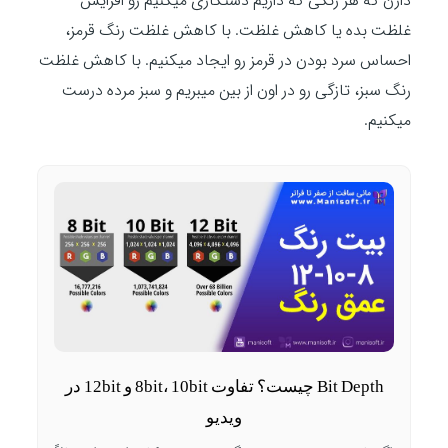
دارن که هر رنگی که داریم دستکاری میکنیم رو افزایش
غلظت بده یا کاهش غلظت. با کاهش غلظت رنگ قرمز،
احساس سرد بودن در قرمز رو ایجاد میکنیم. با کاهش غلظت
رنگ سبز، تازگی رو در اون از بین میبریم و سبز مرده درست
میکنیم.
Bit Depth چیست؟ تفاوت 8bit، 10bit و 12bit در
ویدیو