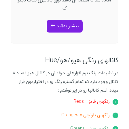
آماده شد تا مقدمه ای باشد برای یادگیری نکات دیگر
ک
بیشتر بدانید
کانالهای رنگی هیو/هو/Hue
در تنظیمات رنگ نرم افزارهای حرفه ای در کانال هیو تعداد 8
کانال وجود داره که تمام گستره رنگ رو در اختیارمون قرار
میده. اسم کانالها رو در زیر نوشتم :
رنگهای قرمز = Reds
رنگهای نارنجی = Oranges
رنگهای سبز = Greens