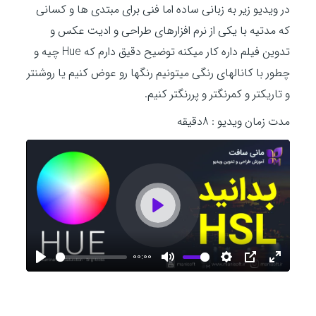
در ویدیو زیر به زبانی ساده اما فنی برای مبتدی ها و کسانی
که مدتیه با یکی از نرم افزارهای طراحی و ادیت عکس و
تدوین فیلم داره کار میکنه توضیح دقیق دارم که Hue چیه و
چطور با کانالهای رنگی میتونیم رنگها رو عوض کنیم یا روشنتر
و تاریکتر و کمرنگتر و پررنگتر کنیم.
مدت زمان ویدیو : 8دقیقه
P
l
00:00
P
M
S
P
E
l
u
e
I
n
a
a
t
t
P
t