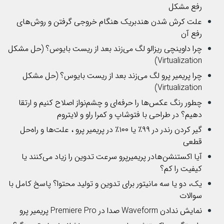
رفع مشکل
علت کرش شدن هندبریک هنگام خروجی گرفتن و روش‌های
رفع آن
چرا داوینچی ریزالو لگ می‌زند بعد از ریست بایوس؟ (حل مشکل
Virtualization)
چرا پریمیر پرو لگ می‌زند بعد از ریست بایوس؟ (حل مشکل
Virtualization)
چطور رنگ عکس‌ها را حرفه‌ای و چشم‌نواز اصلاح کنیم و ارتقا
دهیم؟ در طراحی با فتوشاپ و کمرا راو و لایتروم
گیر کردن رندر در ۹۹٪ یا ۱۰۰٪ در پریمیر پرو ، علت‌ها و راه‌حل
قطعی
آیا اکستنشن‌هادر پریمیرپرو سرعت تدوین را زیاد می‌کنند یا
کیفیت را کم؟
یک، دو یا سه مانیتور برای تدوین و تولید محتوا؟ پاسخ کامل با
سوالات
نمایش ندادن Waveform صدا در Premiere Pro پریمیر پرو