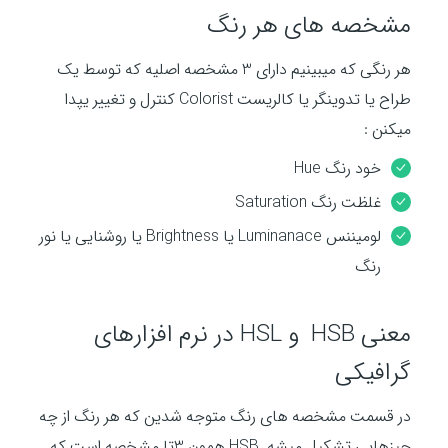
y
مشخصه های هر رنگ
y
e
t
e
i
r
هر رنگی که میبینیم دارای 3 مشخصه اصلیه که توسط یک
n
f
طراح یا تدوینگر یا کالریست Colorist کنترل و تغییر یپدا
g
u
s
l
میکنن :
l
خود رنگ Hue
s
غلظت رنگ Saturation
c
r
لومیننس Luminanace یا Brightness یا روشنایی یا نور
e
رنگ
e
n
معنی HSB و HSL در نرم افزارهای
گرافیکی
در قسمت مشخصه های رنگ متوجه شدین که هر رنگ از چه
چیزهایی تشکیل میشه. HSB همون 3تا مشخصه است که