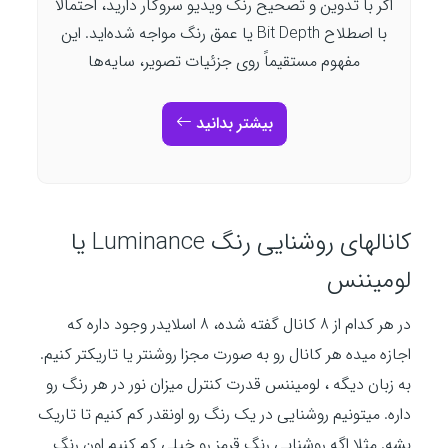
اگر با تدوین و تصحیح رنگ ویدیو سروکار دارید، احتمالاً
با اصطلاح Bit Depth یا عمق رنگ مواجه شده‌اید. این
مفهوم مستقیماً روی جزئیات تصویر، سایه‌ها
بیشتر بدانید
کانالهای روشنایی رنگ Luminance یا
لومیننس
در هر کدام از 8 کانال گفته شده، 8 اسلایدر وجود داره که
اجازه میده هر کانال رو به صورت مجزا روشنتر یا تاریکتر کنیم.
به زبان دیگه ، لومیننس قدرت کنترل میزان نور در هر رنگ رو
داره. میتونیم روشنایی در یک رنگ رو اونقدر کم کنیم تا تاریک
بشه. مثلا اگه روشنایی رنگ قرمز رو خیلی کم کنیم اون رنگ