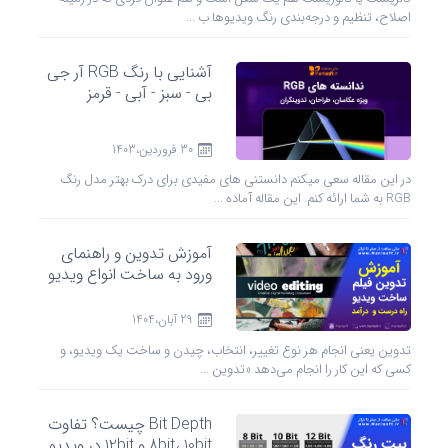
اصلاح، تنظیم و درجه‌بندی رنگ ویدیوها ب ...
آشنایی با رنگ RGB آر جی
بی - سبز - آبی - قرمز
30 فروردين،1403
در این مقاله سعی میکنم دانستنی های مفیدی برای درک بهتر مدل رنگ
RGB به شما ارائه کنم. این مقاله آماده ...
آموزش تدوین و راهنمای
ورود به ساخت انواع ویدیو
29 آبان،1404
تدوین یعنی انجام هر نوع تغییر، انتخاب، چیدن و ساخت یک ویدیو، و
کسی که این کار را انجام می‌دهد «تدوین ...
Bit Depth چیست؟ تفاوت
8bit، 10bit و 12bit در ویدیو