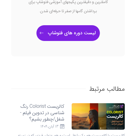
کاملترین و دقیقترین پکیجهای آموزشی فتوشاپ برای
برداشتن گامها از صفر تا حرفه‌ای شدن.
لیست دوره های فتوشاپ
مطالب مرتبط
کالریست Colorist رنگ
شناسی در تدوین فیلم -
شغل/چطور بشیم؟
13 آبان،1404
کالریست یا کالوریست هم یک شغل است و هم عنوان فردی که در زمینه