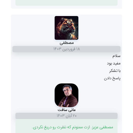
مصطفی
18 فروردين 1403
سلام
مفید بود
با تشکر
پاسخ دادن
مانی سافت
20 آبان 1403
مصطفی عزیز. ازت ممنونم که نظرت رو دریغ نکردی.