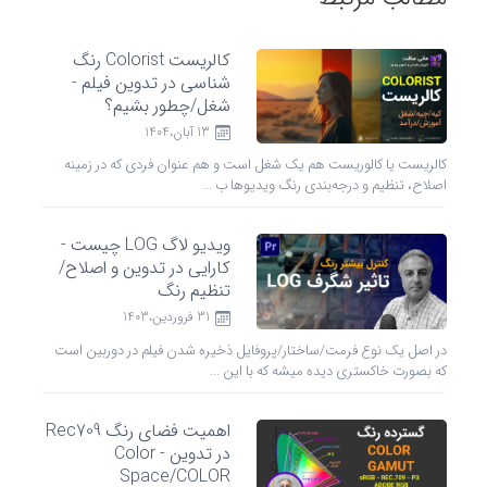
کالریست Colorist رنگ
شناسی در تدوین فیلم -
شغل/چطور بشیم؟
13 آبان،1404
کالریست یا کالوریست هم یک شغل است و هم عنوان فردی که در زمینه
اصلاح، تنظیم و درجه‌بندی رنگ ویدیوها ب ...
ویدیو لاگ LOG چیست -
کارایی در تدوین و اصلاح/
تنظیم رنگ
31 فروردين،1403
در اصل یک نوع فرمت/ساختار/پروفایل ذخیره شدن فیلم در دوربین است
که بصورت خاکستری دیده میشه که با این ...
اهمیت فضای رنگ Rec709
در تدوین - Color
Space/COLOR