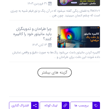
GAMUT/P3
31 فروردين،1403
Rec709 به فضای رنگی گفته میشود که در آن رنگ و نور فیلم شبیه به چیزی
است که چشم انسان میبینید. چون هن ...
چرا طراحان و تدوینگران
باید مانیتور خود را کالیبره
کنند؟
13 آبان،1403
کالیبره کردن مانیتور باعث می‌شود رنگ‌ها به صورت دقیق و واقعی نمایش
داده شوند؛ این دقت برای طراحان و ...
گزینه های بیشتر
اشتراک گذاری
برچسب ها
لینک کوتاه