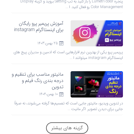
پنجره Lumetri color را باز کنید به تب Setting بروید و گزینه Display
Color Management رو فعال کنید. ا ...
آموزش پریمیر پرو رایگان
برای اینستاگرام instagram
25 بهمن،1403
پریمیر پرو یکی از بهترین نرم افزارهایی است که ادمین و مدیران پیج های
اینستاگرام instagram میتوانند ا ...
مانیتور مناسب برای تنظیم و
درجه‌ بندی رنگ فیلم و
تدوین
10 بهمن،1404
در تدوین ویدیو، مانیتور جایی است که تصمیم‌ها گرفته می‌شوند، نه صرفاً
جایی برای دیدن تصویر. اگر مانیت ...
گزینه های بیشتر