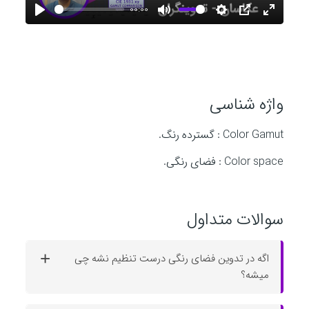
l
00:00
P
M
S
P
E
l
u
e
I
n
a
a
t
t
P
t
y
y
e
t
e
i
r
واژه شناسی
n
f
Color Gamut : گسترده رنگ.
g
u
s
l
Color space : فضای رنگی.
l
s
c
سوالات متداول
r
e
اگه در تدوین فضای رنگی درست تنظیم نشه چی
e
میشه؟
n