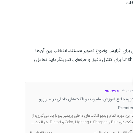
غات.
یمیر پرو ابزارهای ضروری برای افزایش وضوح تصویر هستند. انتخاب بین آن‌ها
بستگی به نیاز پروژه دارد؛ Sharpen برای تغییرات سریع و Unsharp Mask برای کنترل دقیق و حرفه‌ای. تدوینگر باید تعادل را
جموعه :
پریمیر پرو
وره جامع آموزش تمام ویدیو افکت‌های داخلی پریمیر پرو
Premie
ا این دوره، تمام ویدیو افکت‌های داخلی پریمیر پرو را یاد می‌گیری؛ از
ت‌های Blur و Sharpen تا Color, Lighting و Distort. هر افکت ...
22 ساعت و 50 دقیقه
16,490,000 ریال