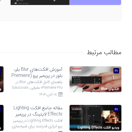
مطالب مرتبط
آموزش افکت‌های Blur بلر،
بلور در پریمیر پرو (Premiere
Pro)
راهنمای کامل افکت‌های Blur در
Premiere Pro؛ معرفی Gaussian،
Camera، Directional و دیگر
08 آبان،1404
افکت‌ها با مث ...
مقاله جامع افکت Lighting
Effects لایتینگ در پریمیر
پرو
افکت Lighting Effects در پریمیر
پرو ابزاری قدرتمند برای شبیه‌سازی
نور مجازی، تمرکز روی سوژه و ایجاد