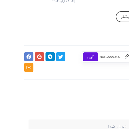
08 آبان،1404
هم در ...
یشتر
کپی
https://www.manisoft.ir/1724