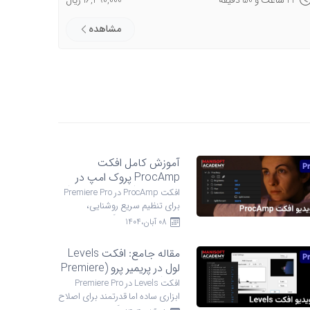
مشاهده
آموزش کامل افکت
ProcAmp پروک امپ در
پریمیر پرو (Premiere Pro)
افکت ProcAmp در Premiere Pro
برای تنظیم سریع روشنایی،
کنتراست، اشباع رنگ و Hue
08 آبان،1404
طراحی شده و ابزاری سب ...
مقاله جامع: افکت Levels
لول در پریمیر پرو (Premiere
Pro)
افکت Levels در Premiere Pro
ابزاری ساده اما قدرتمند برای اصلاح
نور، کنتراست و رنگ است که هنوز