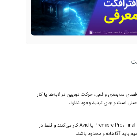
فضای سه‌بعدی واقعی، حرکت دوربین در لایه‌ها یا کار
بیشتر تدوینگران با Premiere Pro، Final Cut، DaVinci Resolve، Filmora، CapCut یا Avid کار می‌کنند و فقط در
م باید آگاهانه و محدود باشد.