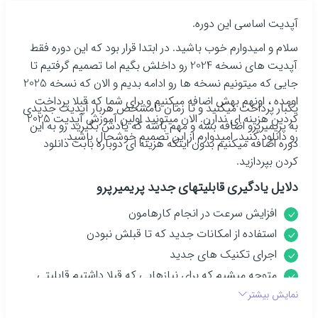
آپدیت اساسی این دوره.
سلام و امیدوارم خوب باشید. در ابتدا قرار بود که این دوره فقط
آپدیت های نسخه 2024 رو داخلش بگیم اما تصمیم گرفتیم تا
جایی که میتونیم نسخه ها رو ادامه بدیم و الان که نسخه 2025
اومده ، اونهم بهش اضافه میکنیم و برای شما که قبلا پرداخت
یکبار پرداخت میکنید و تا زمان نامشخص هربار آپدیت جدیدی
کردین هزینه ای ندارن. الان میتونید اولین آموزش آپدیت 2025
به پریمیرپرو اضافه بشه و مهم باشه که یادش بگیرید رو به این
رو دانلود کنید. امیدوارم از این تصمیم خوشحال باشید.
دوره اضافه میکنیم بدون اینکه هزینه ای دوباره بابت دانلود
کردن بپردازید.
دلایل یادگیری قابلیتهای جدید پریمیرپرو
افزایش سرعت در انجام کارهامون
استفاده از امکانات جدید که تا قبلش نبودن
اجرای تکنیک های جدید
متوجه میشیم که برای نیازهایی که قبلا داشتیم قابلیتی
اومده که الان میتونیم انجامش بدیم
نمایش بیشتر
امکاناتی که از هوش مصنوعی استفاده میکنن رو یاد