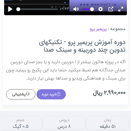
09:43
Play
Mute
Settings
PIP
Ente
fulls
مجموعه :
پریمیر پرو
دوره آموزش پریمیر پرو - تکنیکهای
تدوین چند دوربینه و سینک صدا
اگه در پروژه هاتون بیشتر از 1 دوربین دارید و یا بجز صدای دوربین
صدای جداگانه هم ضبط میکنید حتما باید این پکیج رو ببینید چون
برای سینک و هماهنگی ویدیو و صداها بهش نیاز دارید.
2,990,000 ریال
خرید دوره
پشتیبانی
زمان
دروس
حجم
51 دقیقه
8 درس
0.5 گیگ