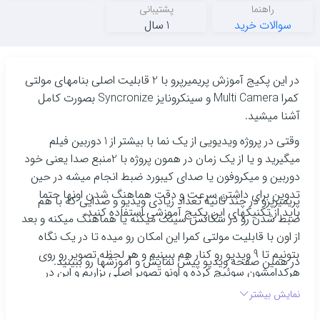
راهنما
پشتیبانی
سوالات خرید
1 سال
در این پکیج آموزش پریمیرپرو با 2 قابلیت اصلی بنامهای مولتی
کمرا Multi Camera و سینکرونایز Syncronize بصورت کامل
آشنا میشید.
وقتی در پروژه ویدیویی از یک نما با بیشتر از 1 دوربین فیلم
میگیرید و یا از یک زمان در همون پروژه با 2منبع صدا یعنی خود
دوربین و میکروفون یا صدای کیبورد ضبط انجام میشه در حین
تدوین برای داشتن سرعت و دقت هماهنگ شدن اونها حتما
پریمیرپرو در چند ثانیه تعداد زیادی ویدیو و صدایی که با هم
باید از تکنیکهای این پکیج آموزشی استفاده کنید.
ضبط شدن رو در سکانس سینک میکنه یا هماهنگ میکنه و بعد
از اون با قابلیت مولتی کمرا این امکان رو میده تا در یک نگاه
بتونیم تا 9 ویدیو رو کنار هم ببینیم و هر لحظه تصویر رو روی
در همین صفحه ویدیو پیش نمایش و آموزشها رو ببینید.
هرکدامشون سوئیچ کرده و اونو تصویر اصلی بزاریم و این در
حالیه که همه اون ویدیوها با اصلی ترین صدا که معمولا با
نمایش بیشتر
کیفیت ترین هست دارن پخش میشن.