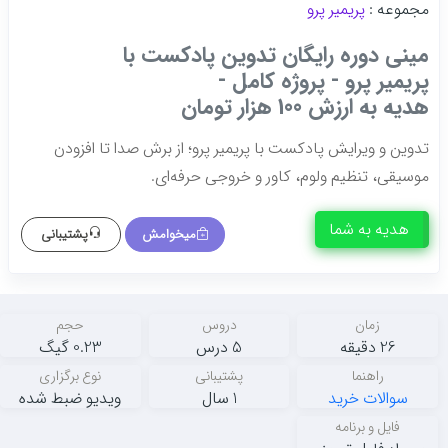
مجموعه :
پریمیر پرو
مینی دوره رایگان تدوین پادکست با
پریمیر پرو - پروژه کامل -
هدیه به ارزش 100 هزار تومان
تدوین و ویرایش پادکست با پریمیر پرو؛ از برش صدا تا افزودن
موسیقی، تنظیم ولوم، کاور و خروجی حرفه‌ای.
هدیه به شما
میخوامش
پشتیبانی
زمان
دروس
حجم
26 دقیقه
5 درس
0.23 گیگ
راهنما
پشتیبانی
نوع برگزاری
سوالات خرید
1 سال
ویدیو ضبط شده
فایل و برنامه