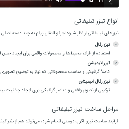
M
S
P
E
u
e
I
n
a
انواع تیزر تبلیغاتی
t
t
P
t
e
t
e
تیزرهای تبلیغاتی از نظر شیوه اجرا و انتقال پیام به چند دسته اصلی
i
r
y
تیزر رئال
n
f
استفاده از افراد، محیط‌ها و محصولات واقعی برای ایجاد حس ا
g
u
s
l
تیزر انیمیشن
l
کاملاً گرافیکی و مناسب محصولاتی که نیاز به توضیح تصویری ی
s
تیزر رئال-انیمیشن
c
ترکیبی از تصویر واقعی و عناصر گرافیکی برای ایجاد جذابیت بیش
r
e
e
مراحل ساخت تیزر تبلیغاتی
n
فرآیند ساخت تیزر، اگر به‌درستی انجام شود، می‌تواند هم از نظر کی