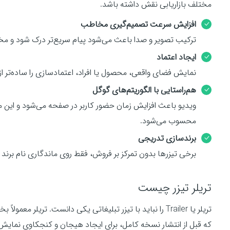
مختلف بازاریابی نقش داشته باشد.
y
n
f
افزایش سرعت تصمیم‌گیری مخاطب
g
u
s
l
ترکیب تصویر و صدا باعث می‌شود پیام سریع‌تر درک شود و مخا
l
ایجاد اعتماد
s
نمایش فضای واقعی، محصول یا افراد، اعتمادسازی را ساده‌تر از
c
هم‌راستایی با الگوریتم‌های گوگل
r
ویدیو باعث افزایش زمان حضور کاربر در صفحه می‌شود و این
e
محسوب می‌شود.
e
n
برندسازی تدریجی
برخی تیزرها بدون تمرکز بر فروش، فقط روی ماندگاری نام برند
تریلر تیزر چیست
تریلر یا Trailer را نباید با تیزر تبلیغاتی یکی دانست. تریلر
که قبل از انتشار نسخه کامل، برای ایجاد هیجان و کنجکاوی نمایش 