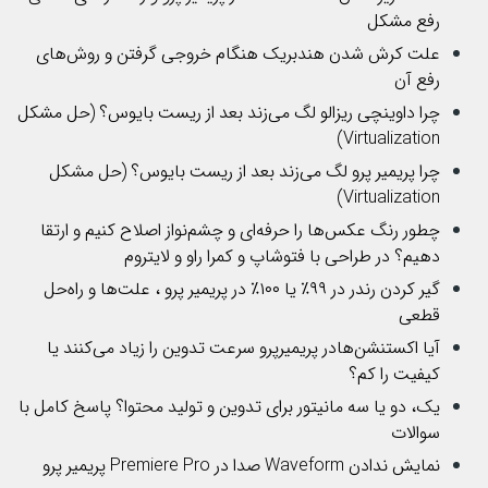
رفع مشکل
علت کرش شدن هندبریک هنگام خروجی گرفتن و روش‌های
رفع آن
چرا داوینچی ریزالو لگ می‌زند بعد از ریست بایوس؟ (حل مشکل
Virtualization)
چرا پریمیر پرو لگ می‌زند بعد از ریست بایوس؟ (حل مشکل
Virtualization)
چطور رنگ عکس‌ها را حرفه‌ای و چشم‌نواز اصلاح کنیم و ارتقا
دهیم؟ در طراحی با فتوشاپ و کمرا راو و لایتروم
گیر کردن رندر در ۹۹٪ یا ۱۰۰٪ در پریمیر پرو ، علت‌ها و راه‌حل
قطعی
آیا اکستنشن‌هادر پریمیرپرو سرعت تدوین را زیاد می‌کنند یا
کیفیت را کم؟
یک، دو یا سه مانیتور برای تدوین و تولید محتوا؟ پاسخ کامل با
سوالات
نمایش ندادن Waveform صدا در Premiere Pro پریمیر پرو