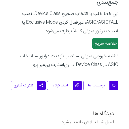
جمع‌بندی
این خطا اغلب با انتخاب صحیح Device Class، نصب
ASIO/ASIO4ALL، غیرفعال کردن Exclusive Mode یا
آپدیت درایور صوتی کاملاً برطرف می‌شود.
خلاصه سریع:
تنظیم خروجی صوتی → نصب/آپدیت درایور → انتخاب
ASIO در Device Class → ری‌استارت پریمیر پرو
اشتراک گذاری
برچسب ها
لینک کوتاه
دیدگاه ها
ایمیل شما نمایش داده نمیشود