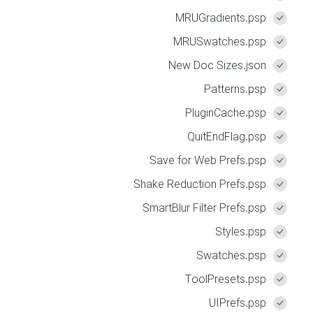
MRUGradients.psp
MRUSwatches.psp
New Doc Sizes.json
Patterns.psp
PluginCache.psp
QuitEndFlag.psp
Save for Web Prefs.psp
Shake Reduction Prefs.psp
SmartBlur Filter Prefs.psp
Styles.psp
Swatches.psp
ToolPresets.psp
UIPrefs.psp