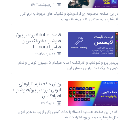
11 ارديبهشت،1403
در این صفحه مجموعه ای از آموزشها و تکنیک های مربوط به نرم افزار
فتوشاپ برای مبتدی ها تا پیشرفته رو ب ...
قیمت Adobe پریمیر پرو/
فتوشاپ/افترافکتس و
فیلمورا Filmora
22 خرداد،1403
پریمیر پرو و فتوشاپ و افترافکت 1 ساله هرکدام 5 میلیون تومان و تمام
ادوبی ها یکجا 10 میلیون تومان فیل ...
روش حذف نرم‌ افزارهای
ادوبی : پریمیر پرو/فتوشاپ/
افترافکتس
01 تیر،1403
اگه در این صفحه هستید احتمالا با حذف کردن یکی از برنامه های ادوبی
مثل فتوشاپ، پریمیرپرو، افترافکت به ...