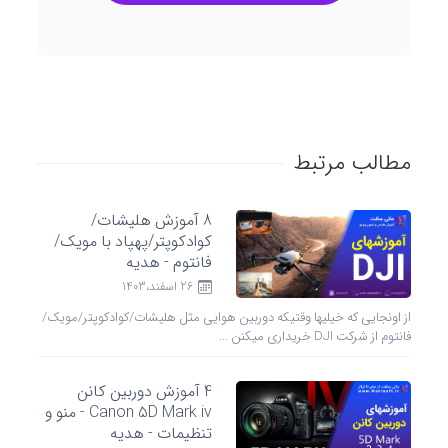
مطالب مرتبط
8 آموزش هلیشات/
کوادکوپتر/پهپاد با مویک/
فانتوم - هدیه
26 اسفند،1403
از اونجایی که خیلیها وقتیکه دوربین هوایی مثل هلیشات/کوادکوپتر/مویک/
فانتوم از شرکت DJI خریداری میکنن ...
4 آموزش دوربین کانن
Canon 5D Mark iv - منو و
تنظیمات - هدیه