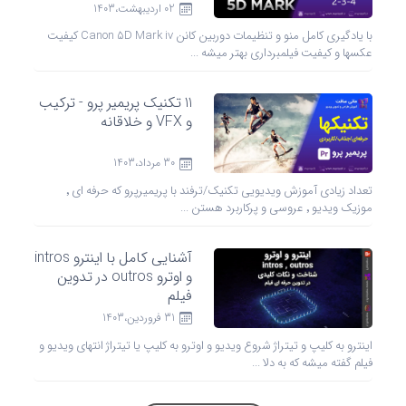
02 ارديبهشت،1403
با یادگیری کامل منو و تنظیمات دوربین کانن Canon 5D Mark iv کیفیت
عکسها و کیفیت فیلمبرداری بهتر میشه ...
11 تکنیک پریمیر پرو - ترکیب
و VFX و خلاقانه
30 مرداد،1403
تعداد زیادی آموزش ویدیویی تکنیک/ترفند با پریمیرپرو که حرفه‌ ای ٬
موزیک ویدیو ٬ عروسی و پرکاربرد هستن ...
آشنایی کامل با اینترو intros
و اوترو outros در تدوین
فیلم
31 فروردين،1403
اینترو به کلیپ و تیتراژ شروع ویدیو و اوترو به کلیپ یا تیتراژ انتهای ویدیو و
فیلم گفته میشه که به دلا ...