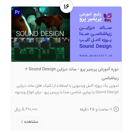
16
دوره آموزش پریمیر پرو - ساند دیزاین Sound Design +
زیباشناسی
تدوین یک پروژه کامل ویدیویی با استفاده از تکنیک های ساند دیزاین
Sound Design یا زیبایی شناسی صدا با پریمیر پرو - برای انواع ویدیوه
...
01 ساعت و 45 دقیقه
5,990,000 ریال
مشاهده